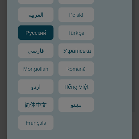
при нанесении татуировок или
пирсинга с использованием
العربية
Polski
инфицированных игл/
инструментов
Русский
Türkçe
при совместном
использовании предметов
فارسی
Українська
личной гигиены, например,
бритв
Mongolian
Română
при родах — от
اردو
Tiếng Việt
инфицированной матери к
1
ребенку.
简体中文
پښتو
Français