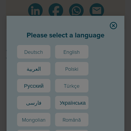
Please select a language
更多主题
Deutsch
English
العربية
Polski
Русский
Türkçe
فارسی
Українська
Mongolian
Română