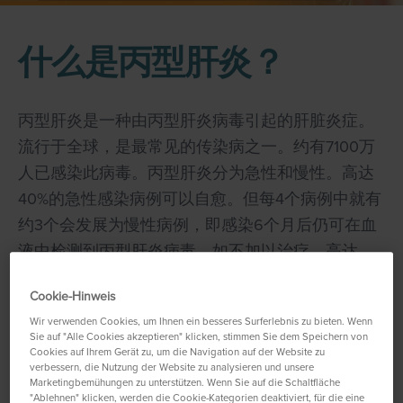
什么是丙型肝炎？
丙型肝炎是一种由丙型肝炎病毒引起的肝脏炎症。
流行于全球，是最常见的传染病之一。约有7100万
人已感染此病毒。丙型肝炎分为急性和慢性。高达
40%的急性感染病例可以自愈。但每4个病例中就有
约3个会发展为慢性病例，即感染6个月后仍可在血
液中检测到丙型肝炎病毒。如不加以治疗，高达
20%患丙型肝炎的人在20年后会发展为肝硬化。肝
Cookie-Hinweis
1
硬化会增加患肝癌的风险
。
Wir verwenden Cookies, um Ihnen ein besseres Surferlebnis zu bieten. Wenn
Sie auf "Alle Cookies akzeptieren" klicken, stimmen Sie dem Speichern von
Cookies auf Ihrem Gerät zu, um die Navigation auf der Website zu
点击
此处
了解更多关于肝硬化如何发展及其影
verbessern, die Nutzung der Website zu analysieren und unsere
响的信息。
Marketingbemühungen zu unterstützen. Wenn Sie auf die Schaltfläche
"Ablehnen" klicken, werden die Cookie-Kategorien deaktiviert, für die eine