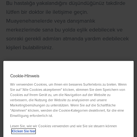
Bu hastalığa yakalandığını düşündüğünüz takdirde
lütfen bir doktor ile iletişime geçin.
Muayenehanelerde veya danışmanlık
merkezlerinde sana bu yolda eşlik edebilecek ve
sonraki gerekli adımları atmanda yardım edebilecek
kişileri bulabilirsiniz.
Cookie-Hinweis
Wir verwenden Cookies, um Ihnen ein besseres Surferlebnis zu bieten. Wenn
Sie auf "Alle Cookies akzeptieren" klicken, stimmen Sie dem Speichern von
Cookies auf Ihrem Gerät zu, um die Navigation auf der Website zu
verbessern, die Nutzung der Website zu analysieren und unsere
Marketingbemühungen zu unterstützen. Wenn Sie auf die Schaltfläche
"Ablehnen" klicken, werden die Cookie-Kategorien deaktiviert, für die eine
Einwilligung erforderlich ist.
Lesen Sie, wie wir Cookies verwenden und wie Sie sie steuern können
Klicken Sie hier