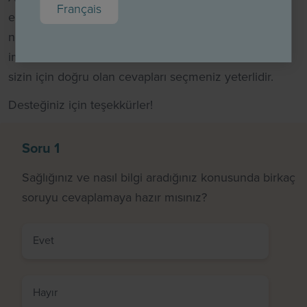
Français
eksiksiz olarak korunacaktır, bu nedenle kimliğinizin
ne olduğu hakkında herhangi bir sonuç çıkarma
imkanımız bulunmamaktadır. Sorulara tıklamanız ve
sizin için doğru olan cevapları seçmeniz yeterlidir.
Desteğiniz için teşekkürler!
Soru 1
Sağlığınız ve nasıl bilgi aradığınız konusunda birkaç
soruyu cevaplamaya hazır mısınız?
Evet
Hayır