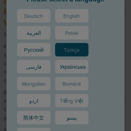
meine-leber-und-ich.de
kullanıcı anketi (karacigerim-
Deutsch
English
ve-ben.de)
العربية
Polski
Sevgili ziyaretçiler,
Karaciğer ve hepatit konusundaki bildiklerimizi sizin
Русский
Türkçe
için sürekli geliştirmeyi amaçlıyoruz. Başarımız sizin
için neyin önemli olduğunu ve sizi daha fazla bilgiyle
فارسی
Українська
nerede destekleyebileceğimizi anladığımız zaman
zaman en üst seviyeye çıkar.
Mongolian
Română
Buna yönelik olarak, sağlık, tıbbi bakım ve bilgi arama
اردو
Tiếng Việt
konularında sizler için birkaç soruyu bir araya getirdik.
Cevaplarınız siteyi size uyacak şekilde nasıl
简体中文
پښتو
genişletebileceğimizi bulmamıza yardımcı olacaktır.
Anket yaklaşık 5 dakika sürecek olup gizliliğiniz