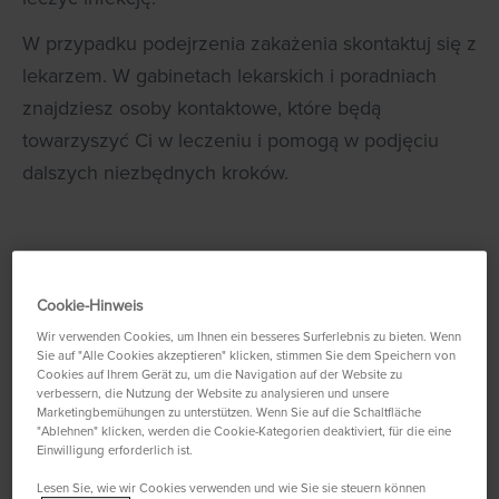
W przypadku podejrzenia zakażenia skontaktuj się z
lekarzem. W gabinetach lekarskich i poradniach
znajdziesz osoby kontaktowe, które będą
towarzyszyć Ci w leczeniu i pomogą w podjęciu
dalszych niezbędnych kroków.
Cookie-Hinweis
Wir verwenden Cookies, um Ihnen ein besseres Surferlebnis zu bieten. Wenn
Sie auf "Alle Cookies akzeptieren" klicken, stimmen Sie dem Speichern von
Cookies auf Ihrem Gerät zu, um die Navigation auf der Website zu
verbessern, die Nutzung der Website zu analysieren und unsere
Marketingbemühungen zu unterstützen. Wenn Sie auf die Schaltfläche
"Ablehnen" klicken, werden die Cookie-Kategorien deaktiviert, für die eine
Einwilligung erforderlich ist.
Lesen Sie, wie wir Cookies verwenden und wie Sie sie steuern können