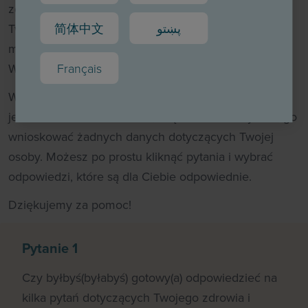
zdrowia, opieki medycznej i poszukiwania informacji.
简体中文
پښتو
Twoje odpowiedzi pomogą nam dowiedzieć się, jak
możemy rozszerzyć witrynę, aby odpowiadała
Français
Waszym potrzebom.
Wypełnienie kwestionariusza zajmie około 5 minut i
jest całkowicie anonimowe, więc nie możemy z niego
wnioskować żadnych danych dotyczących Twojej
osoby. Możesz po prostu kliknąć pytania i wybrać
odpowiedzi, które są dla Ciebie odpowiednie.
Dziękujemy za pomoc!
Pytanie 1
Czy byłbyś(byłabyś) gotowy(a) odpowiedzieć na
kilka pytań dotyczących Twojego zdrowia i