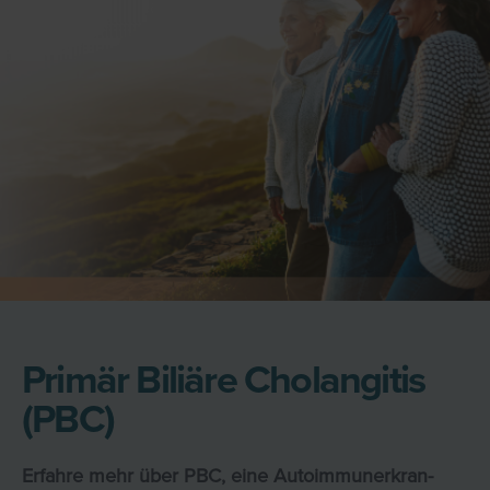
Primär Biliäre Cholangitis
(PBC)
Erfahre mehr über PBC, eine Au­to­im­mun­er­kran­